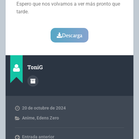
Espero que nos volvamos a ver más pronto que
tarde.
Descarga
ToniG
20 de octubre de 2024
Anime
,
Edens Zero
Entrada anterior