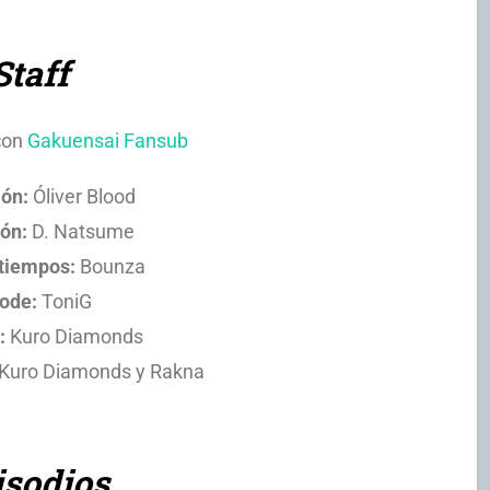
Staff
con
Gakuensai Fansub
ión:
Óliver Blood
ón:
D. Natsume
 tiempos:
Bounza
ode:
ToniG
:
Kuro Diamonds
 Kuro Diamonds y Rakna
isodios