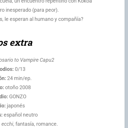
escuela, un encuentro repentino con Kokoa
ro inesperado (para peor).
s, le esperan al humano y compañía?
os extra
osario to Vampire Capu2
odios:
0/13
ón:
24 min/ep.
o:
otoño 2008
dio:
GONZO
io:
japonés
s:
español neutro
,
ecchi
, fantasía, romance.