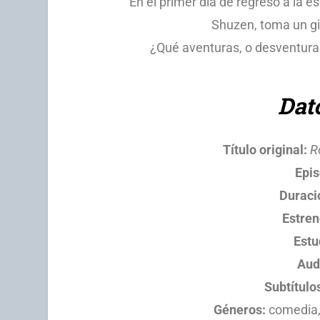
En el primer día de regreso a la 
Shuzen, toma un gi
¿Qué aventuras, o desventura
Dat
Título original:
R
Epis
Duraci
Estren
Estu
Aud
Subtítulo
Géneros:
comedia