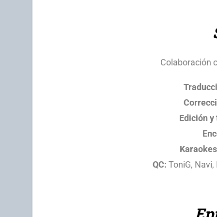
Colaboración 
Traducc
Correcci
Edición y
Enc
Karaokes
QC:
ToniG, Navi,
Ep